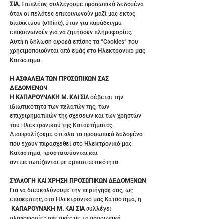
ΣΙΑ.
Επιπλέον, συλλέγουμε προσωπικά δεδομένα
όταν οι πελάτες επικοινωνούν μαζί μας εκτός
διαδικτύου (offline), όταν για παράδειγμα
επικοινωνούν για να ζητήσουν πληροφορίες.
Αυτή η δήλωση αφορά επίσης τα “Cookies” που
χρησιμοποιούνται από εμάς στο Ηλεκτρονικό μας
Κατάστημα.
Η ΑΣΦΑΛΕΙΑ ΤΩΝ ΠΡΟΣΩΠΙΚΩΝ ΣΑΣ
ΔΕΔΟΜΕΝΩΝ
Η ΚΑΠΑΡΟΥΝΑΚΗ Μ. ΚΑΙ ΣΙΑ
σέβεται την
ιδιωτικότητα των πελατών της, των
επιχειρηματικών της σχέσεων και των χρηστών
του Ηλεκτρονικού της Καταστήματος.
Διασφαλίζουμε ότι όλα τα προσωπικά δεδομένα
που έχουν παρασχεθεί στο Ηλεκτρονικό μας
Κατάστημα, προστατεύονται και
αντιμετωπίζονται με εμπιστευτικότητα.
ΣΥΛΛΟΓΗ ΚΑΙ ΧΡΗΣΗ ΠΡΟΣΩΠΙΚΩΝ ΔΕΔΟΜΕΝΩΝ
Για να διευκολύνουμε την περιήγησή σας, ως
επισκέπτης, στο Ηλεκτρονικό μας Κατάστημα, η
ΚΑΠΑΡΟΥΝΑΚΗ Μ. ΚΑΙ ΣΙΑ
συλλέγει
πληροφορίες σχετικές με τα προσωπικά