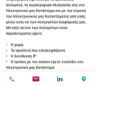
δεδομένα, τη συμπεριφορά πλοήγησής σας στο
Ηλεκτρονικό μας Κατάστημα και με την εύρεση
του Ηλεκτρονικού μας Καταστήματος από εσάς
μέσω ενός εκ των συνεργατών διαφήμισής μας.
Μεταξύ αυτών των δεδομένων είναι
παραδείγματος χάριν:
• H χώρα
• Τα προϊόντα που επισκεφθήκατε
• Η διεύθυνση IP
• Ο τρόπος με τον οποίον έχετε εισέλθει στο
Ηλεκτρονικό μας Κατάστημα
• Το σημείο από όπου φεύγετε από το
Ηλεκτρονικό μας Κατάστημα
• Το είδος της συσκευής με την οποία
επισκέπτεστε το Ηλεκτρονικό μας Κατάστημα
Μεταξύ άλλων, οι παραπάνω πληροφορίες
χρησιμοποιούνται για την καλύτερη κατανόηση
των Επισκεπτών του Ηλεκτρονικού μας
Καταστήματος, για τη φόρτωση του σωστού
ηλεκτρονικού καταστήματος και για την προβολή
σχετικών διαφημίσεων.